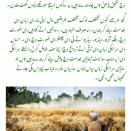
وِچ لِکَّھݨ پڑَھݨ تاں چاہندے ہَیں، پر ساکُوں اِہجے موقعے ٻہُوں گھٹ مِلدِن۔
کُجھ عرصے کنُوں مُختلف لوک مختلف طرِیقِئیں نال اپݨی مادری زبان دی
خِدمت پئے کریندِن۔ نہ صِرف اخباریں، رِسالِئیں اتے کِتابیں دی صُورت
وِچ، بلکہ آڈیو، ویڈیو، ریڈیو اتے ٹی وی چَینلز دی صُورت وِچ وی۔ اسّاں
وی سرائیکی زبان دی ترقّی اتے تروِیج وِچ اپݨا حِصَّہ شامِل کرَݨ واسطے سرائیکی
دی ایہ وَیب سائِیٹ تُہاݙی خِدمت وِچ پیش پئے کریندے ہَیں تاں جو
ساݙی سرائِیکی زبان دِیاں ٻہُوں سارِیاں نادِر و نایاب چِیزاں ہِکّی جاہ تے
کَٹھیاں تھی ونڄن۔