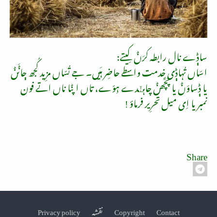
ساݙے نال رابطہ کرَݨ کِیتے
:
ا
سّاں تُہاݙی خِدمت واسطے حاضِر ہَیں۔
جے تُسّاں مزِید کُجھ ڄاݨَݨ
یا ݙساوَݨ یا پُچَّھݨ چاہنٚدے ہِوّے، تاں اپݨا ناں اتے فون
نمبر یا اِی میل تحرِیر فرماؤ
!
Share
Contact
Copyright
نقشہ
Privacy policy